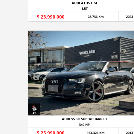
AUDI A1 35 TFSI
1.5T
$ 23.990.000
28.736 Km
2023
AUDI S5 3.0 SUPERCHARGED
340 HP
$ 25.990.000
163.326 Km
2013