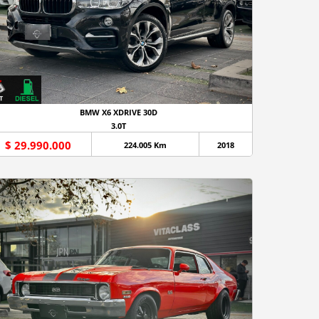
BMW X6 XDRIVE 30D
3.0T
$ 29.990.000
224.005 Km
2018