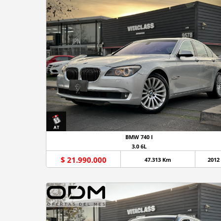
BMW 740 I
3.0 6L
$ 21.990.000
47.313 Km
2012