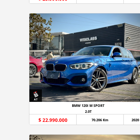
BMW 120I M SPORT
2.0T
$ 22.990.000
70.206 Km
2020