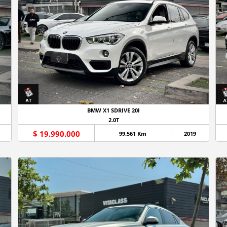
BMW X1 SDRIVE 20I
2.0T
$ 19.990.000
99.561 Km
2019