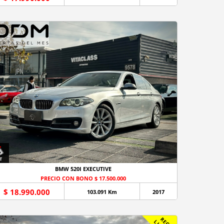
BMW 520I EXECUTIVE
PRECIO CON BONO $ 17.500.000
$ 18.990.000
103.091 Km
2017