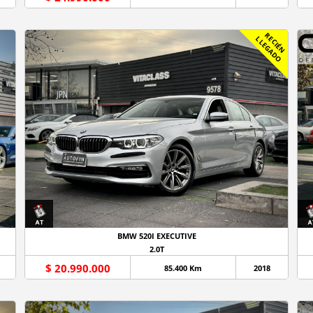
R
C
I
É
N
L
E
G
A
D
E
L
O
BMW 520I EXECUTIVE
2.0T
$ 20.990.000
85.400 Km
2018