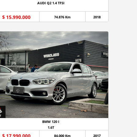
AUDI Q2 1.4 TFSI
$ 15.990.000
74.876 Km
2018
BMW 120 I
1.6T
$ 17.990.000
84.000 Km
2017