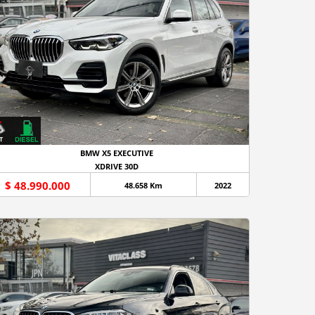
BMW X5 EXECUTIVE
XDRIVE 30D
$ 48.990.000
48.658 Km
2022