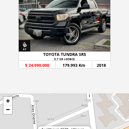
TOYOTA TUNDRA SR5
5.7 V8 i-FORCE
$ 24.990.000
179.993 Km
2018
+
−