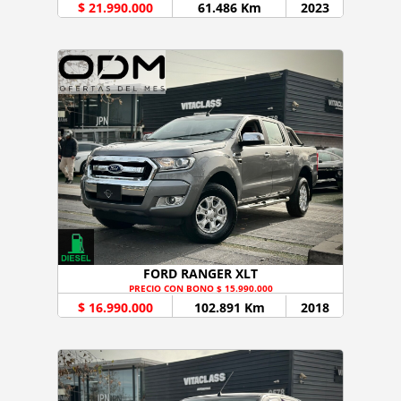
$ 21.990.000
61.486 Km
2023
FORD RANGER XLT
PRECIO CON BONO $ 15.990.000
$ 16.990.000
102.891 Km
2018