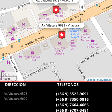
Av. Vitacura 9578 - Vitacura
Av. Vitacura 9699 - Vitacura
30 m
100 ft
Leaflet
|
FullMotor.cl
DIRECCIÓN
TELÉFONOS
(+56 9) 5522-9691
Av. Vitacura 9578
Av. Vitacura 9699
(+56 9) 7350-0816
(+56 9) 7664-4666
(+56 9) 9707-3481