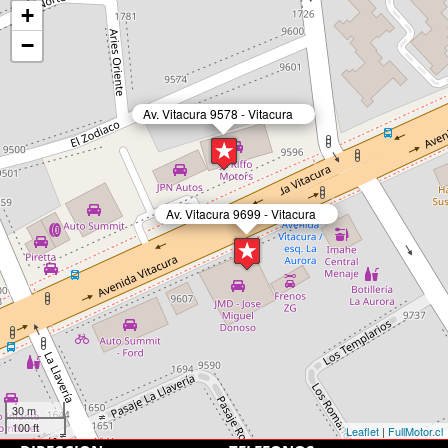
+
−
Av. Vitacura 9578 - Vitacura
Av. Vitacura 9699 - Vitacura
30 m
100 ft
Leaflet
|
FullMotor.cl