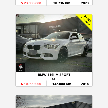
$ 23.990.000
28.736 Km
2023
R
C
I
É
N
L
E
G
A
D
E
L
O
BMW 116I M SPORT
1.6T
$ 10.990.000
142.000 Km
2014