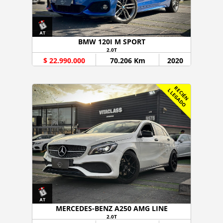
BMW 120I M SPORT
2.0T
$ 22.990.000
70.206 Km
2020
R
C
I
É
N
L
E
G
A
D
E
L
O
MERCEDES-BENZ A250 AMG LINE
2.0T