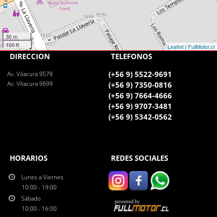
30 m
100 ft
Leaflet
|
FullMotor.cl
DIRECCIÓN
TELÉFONOS
(+56 9) 5522-9691
Av. Vitacura 9578
Av. Vitacura 9699
(+56 9) 7350-0816
(+56 9) 7664-4666
(+56 9) 9707-3481
(+56 9) 5342-0562
HORARIOS
REDES SOCIALES
Lunes a Viernes
10:00 - 19:00
Sábado
10:00 - 16:00