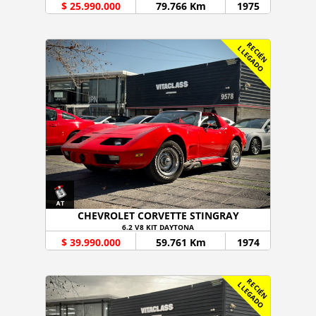
$ 25.990.000
79.766 Km
1975
R
C
I
É
N
L
E
G
A
D
E
L
O
CHEVROLET CORVETTE STINGRAY
6.2 V8 KIT DAYTONA
$ 39.990.000
59.761 Km
1974
R
C
I
É
N
L
E
G
A
D
E
L
O