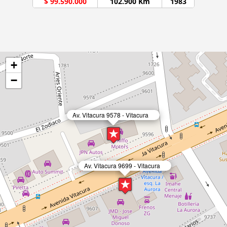
$ 99.590.000
102.900 Km
1983
+
−
Av. Vitacura 9578 - Vitacura
Av. Vitacura 9699 - Vitacura