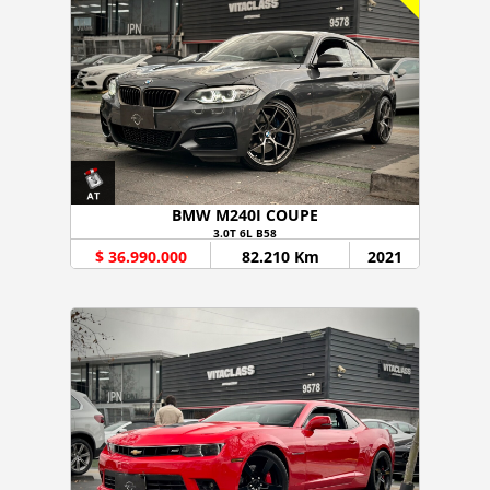
BMW M240I COUPE
3.0T 6L B58
$ 36.990.000
82.210 Km
2021