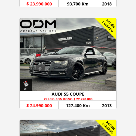
$ 23.990.000
93.700 Km
2018
R
C
I
É
N
L
E
G
A
D
E
L
O
AUDI S5 COUPE
PRECIO CON BONO $ 22.990.000
$ 24.990.000
127.400 Km
2013
R
C
I
É
N
L
E
G
A
D
E
L
O