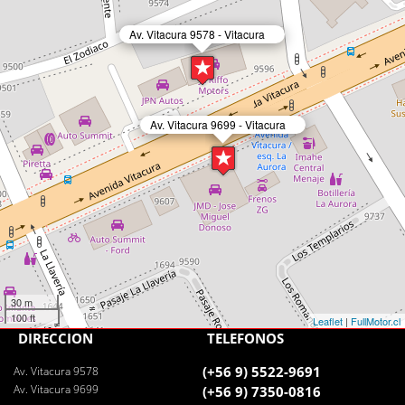
Av. Vitacura 9578 - Vitacura
Av. Vitacura 9699 - Vitacura
30 m
100 ft
Leaflet
|
FullMotor.cl
DIRECCIÓN
TELÉFONOS
(+56 9) 5522-9691
Av. Vitacura 9578
Av. Vitacura 9699
(+56 9) 7350-0816