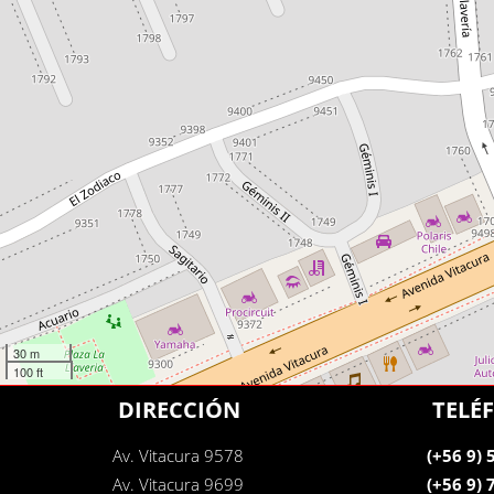
30 m
100 ft
DIRECCIÓN
TELÉ
Av. Vitacura 9578
(+56 9)
Av. Vitacura 9699
(+56 9)