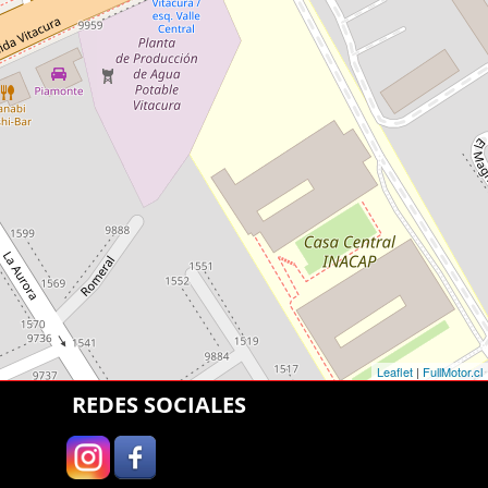
Leaflet
|
FullMotor.cl
REDES SOCIALES