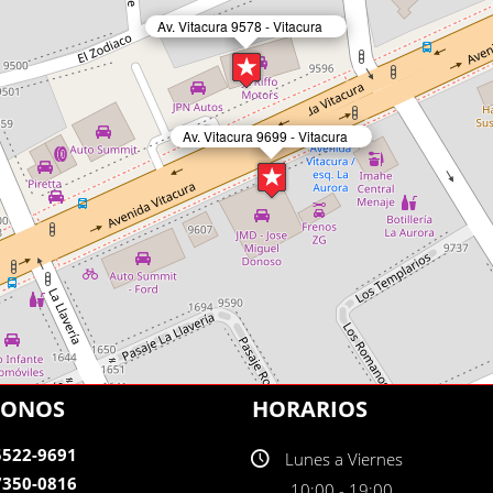
Av. Vitacura 9578 - Vitacura
Av. Vitacura 9699 - Vitacura
FONOS
HORARIOS
 5522-9691
Lunes a Viernes
 7350-0816
10:00 - 19:00