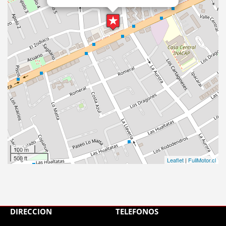
100 m
500 ft
Leaflet
|
FullMotor.cl
DIRECCIÓN
TELÉFONOS