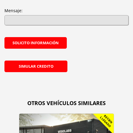
Mensaje:
SOLICITO INFORMACIÓN
SIMULAR CREDITO
OTROS VEHÍCULOS SIMILARES
R
C
I
E
N
L
E
G
A
D
E
L
O