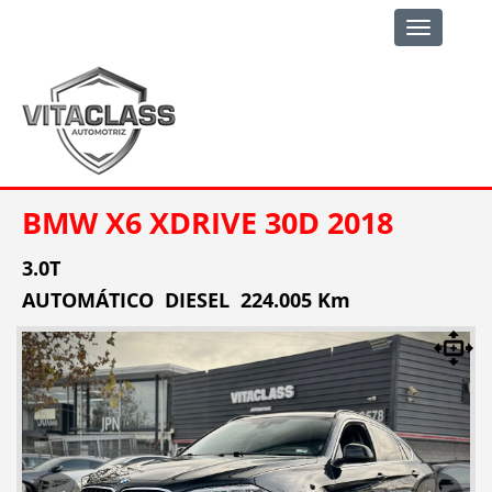
Toggle
navigation
BMW X6 XDRIVE 30D 2018
3.0T
AUTOMÁTICO DIESEL 224.005 Km