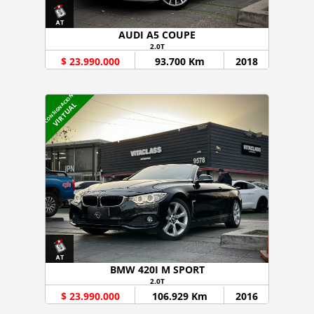
AUDI A5 COUPE
2.0T
$ 23.990.000
93.700 Km
2018
CONSIGNACION
VIRTUAL
BMW 420I M SPORT
2.0T
$ 23.990.000
106.929 Km
2016