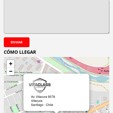
ENVIAR
CÓMO LLEGAR
+
−
Av. Vitacura 9578
Vitacura
Santiago - Chile