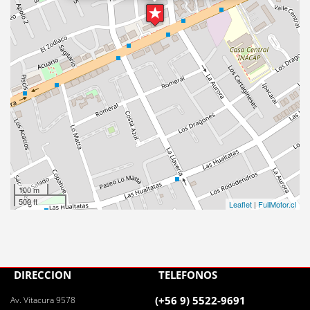
100 m
500 ft
Leaflet
|
FullMotor.cl
DIRECCIÓN
TELÉFONOS
(+56 9) 5522-9691
Av. Vitacura 9578