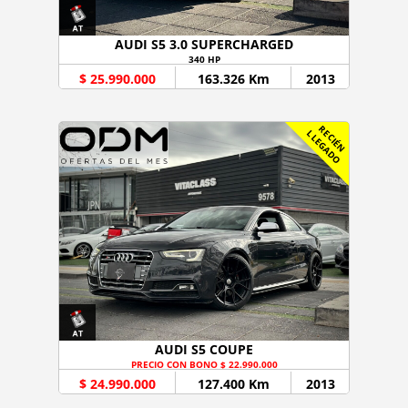
AUDI S5 3.0 SUPERCHARGED
340 HP
$ 25.990.000
163.326 Km
2013
R
C
I
É
N
L
E
G
A
D
E
L
O
AUDI S5 COUPE
PRECIO CON BONO $ 22.990.000
$ 24.990.000
127.400 Km
2013