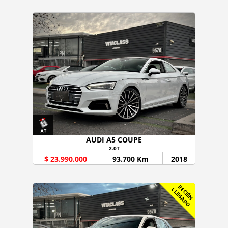
AUDI A5 COUPE
2.0T
$ 23.990.000
93.700 Km
2018
R
C
I
É
N
L
E
G
A
D
E
L
O