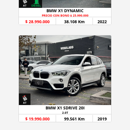
BMW X1 DYNAMIC
PRECIO CON BONO $ 25.990.000
$ 28.990.000
38.108 Km
2022
BMW X1 SDRIVE 20I
2.0T
$ 19.990.000
99.561 Km
2019