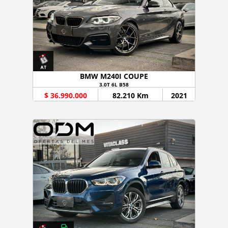
BMW M240I COUPE
3.0T 6L B58
$ 36.990.000
82.210 Km
2021