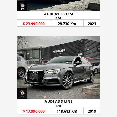
AUDI A1 35 TFSI
1.5T
$ 23.990.000
28.736 Km
2023
AUDI A3 S LINE
1.4T
$ 17.990.000
118.613 Km
2019