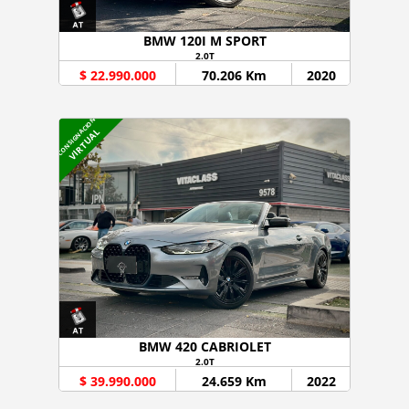
BMW 120I M SPORT
2.0T
$ 22.990.000
70.206 Km
2020
CONSIGNACION
VIRTUAL
BMW 420 CABRIOLET
2.0T
$ 39.990.000
24.659 Km
2022