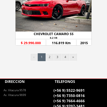
CHEVROLET CAMARO SS
6.2 V8
$ 29.990.000
116.819 Km
2015
«
1
2
3
4
»
DIRECCIÓN
TELÉFONOS
(+56 9) 5522-9691
Av. Vitacura 9578
Av. Vitacura 9699
(+56 9) 7350-0816
(+56 9) 7664-4666
(+56 9) 9707-3481