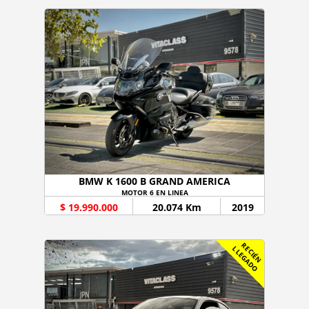
BMW K 1600 B GRAND AMERICA
MOTOR 6 EN LINEA
$ 19.990.000
20.074 Km
2019
R
C
I
É
N
L
E
G
A
D
E
L
O