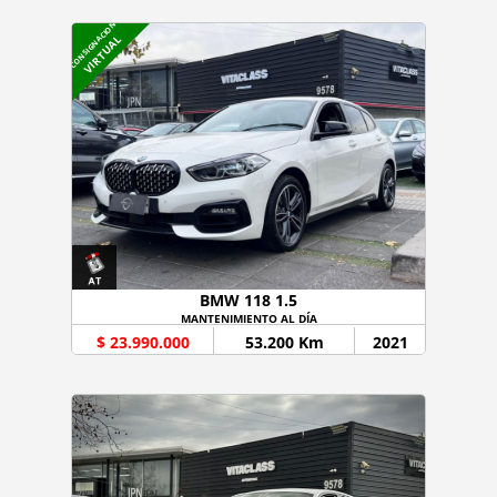
CONSIGNACION
VIRTUAL
BMW 118 1.5
MANTENIMIENTO AL DÍA
$ 23.990.000
53.200 Km
2021