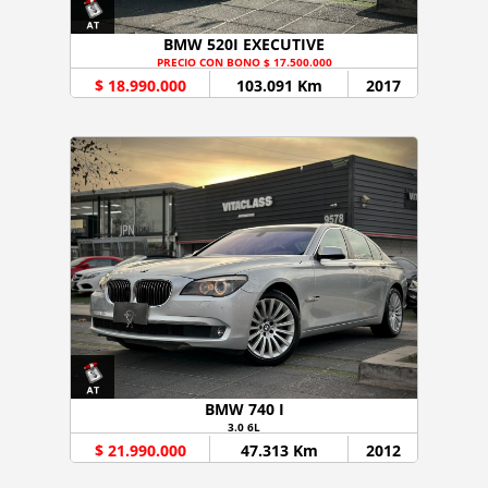
BMW 520I EXECUTIVE
PRECIO CON BONO $ 17.500.000
$ 18.990.000
103.091 Km
2017
BMW 740 I
3.0 6L
$ 21.990.000
47.313 Km
2012