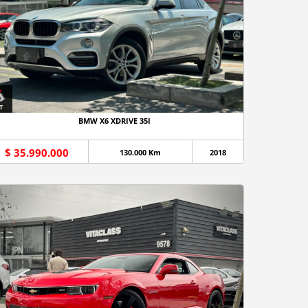
BMW X6 XDRIVE 35I
$ 35.990.000
130.000 Km
2018