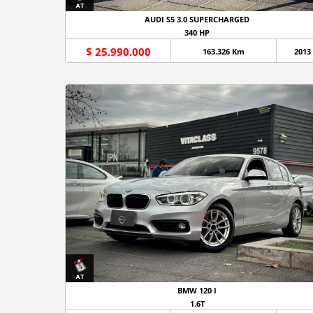
AUDI S5 3.0 SUPERCHARGED
340 HP
$ 25.990.000
163.326 Km
2013
BMW 120 I
1.6T