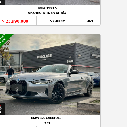
BMW 118 1.5
MANTENIMIENTO AL DÍA
$ 23.990.000
53.200 Km
2021
NACION
RTUAL
BMW 420 CABRIOLET
2.0T