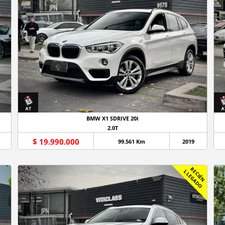
BMW X1 SDRIVE 20I
2.0T
$ 19.990.000
99.561 Km
2019
R
C
I
É
N
L
E
G
A
D
E
L
O