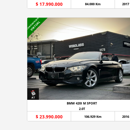
$ 17.990.000
84.000 Km
2017
CONSIGNACION
VIRTUAL
BMW 420I M SPORT
2.0T
$ 23.990.000
106.929 Km
2016