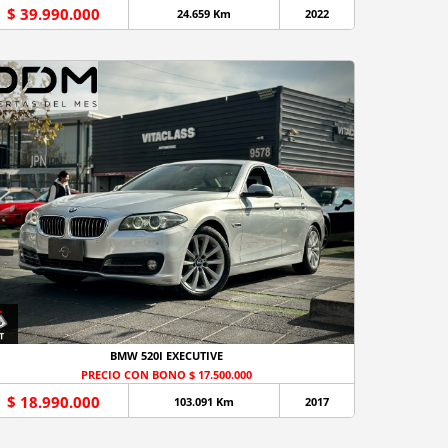
$ 39.990.000
24.659 Km
2022
BMW 520I EXECUTIVE
PRECIO CON BONO $ 17.500.000
$ 18.990.000
103.091 Km
2017