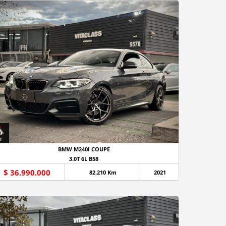
BMW M240I COUPE
3.0T 6L B58
$ 36.990.000
82.210 Km
2021