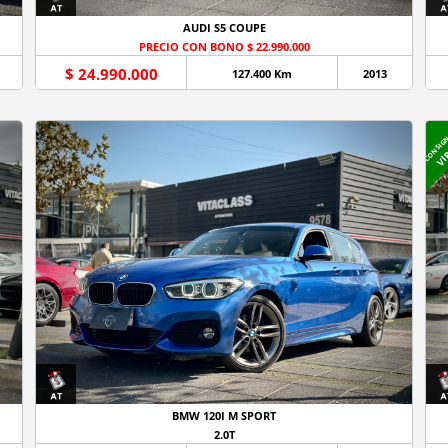
AUDI S5 COUPE
PRECIO CON BONO $ 22.990.000
$ 24.990.000
127.400 Km
2013
CONSIG
VI
BMW 120I M SPORT
2.0T