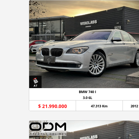
BMW 740 I
3.0 6L
$ 21.990.000
47.313 Km
2012