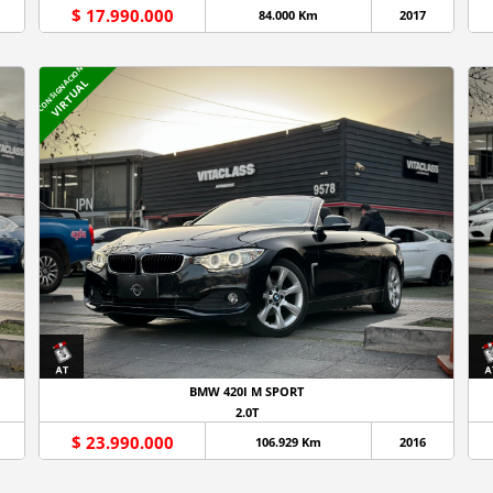
$ 17.990.000
84.000 Km
2017
CONSIGNACION
VIRTUAL
BMW 420I M SPORT
2.0T
$ 23.990.000
106.929 Km
2016