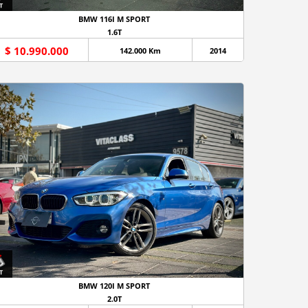
BMW 116I M SPORT
1.6T
$ 10.990.000
142.000 Km
2014
BMW 120I M SPORT
2.0T