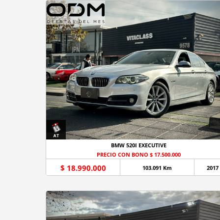
BMW 520I EXECUTIVE
PRECIO CON BONO $ 17.500.000
$ 18.990.000
103.091 Km
2017