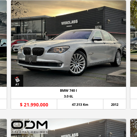
BMW 740 I
3.0 6L
$ 21.990.000
47.313 Km
2012