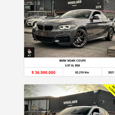
BMW M240I COUPE
3.0T 6L B58
$ 36.990.000
82.210 Km
2021