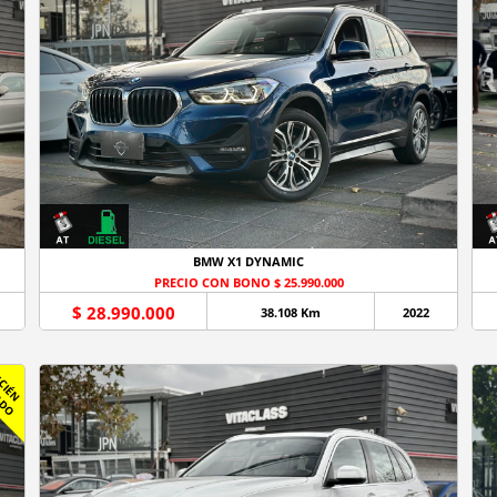
BMW X1 DYNAMIC
PRECIO CON BONO $ 25.990.000
$ 28.990.000
38.108 Km
2022
R
C
I
É
N
L
E
G
A
D
E
L
O