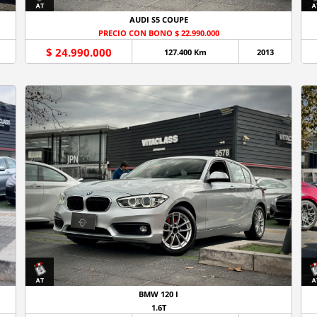
AUDI S5 COUPE
PRECIO CON BONO $ 22.990.000
$ 24.990.000
127.400 Km
2013
BMW 120 I
1.6T