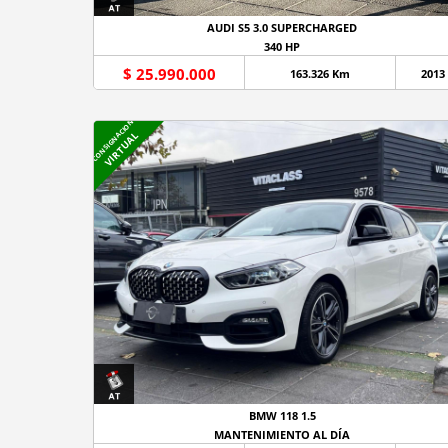
AUDI S5 3.0 SUPERCHARGED
340 HP
$ 25.990.000
163.326 Km
2013
CONSIGNACION
VIRTUAL
BMW 118 1.5
MANTENIMIENTO AL DÍA