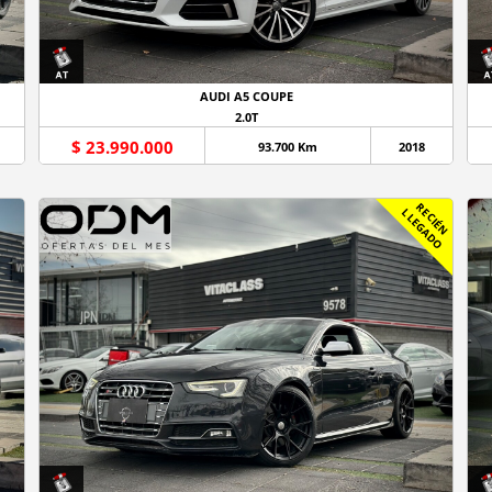
AUDI A5 COUPE
2.0T
$ 23.990.000
93.700 Km
2018
R
C
I
É
N
L
E
G
A
D
E
L
O