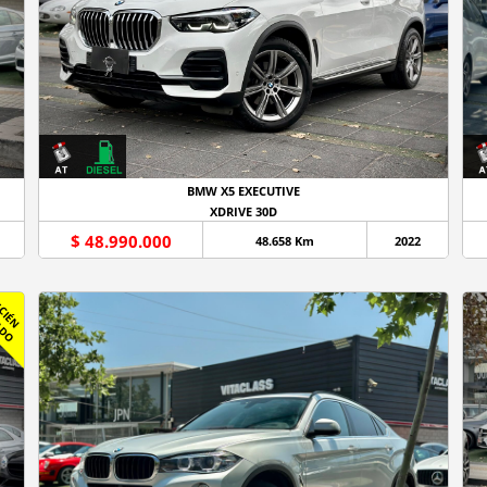
BMW X5 EXECUTIVE
XDRIVE 30D
$ 48.990.000
48.658 Km
2022
R
C
I
É
N
L
E
G
A
D
E
L
O