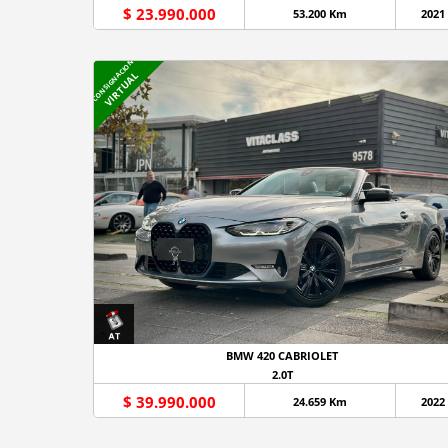
$ 23.990.000
53.200 Km
2021
CONSIGNACION
VIRTUAL
BMW 420 CABRIOLET
2.0T
$ 39.990.000
24.659 Km
2022