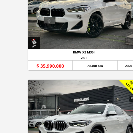
BMW X2 M35I
2.0T
$ 35.990.000
70.400 Km
2020