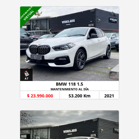
CONSIGNACION
VIRTUAL
BMW 118 1.5
MANTENIMIENTO AL DÍA
$ 23.990.000
53.200 Km
2021