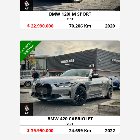
BMW 120I M SPORT
2.0T
$ 22.990.000
70.206 Km
2020
CONSIGNACION
VIRTUAL
BMW 420 CABRIOLET
2.0T
$ 39.990.000
24.659 Km
2022