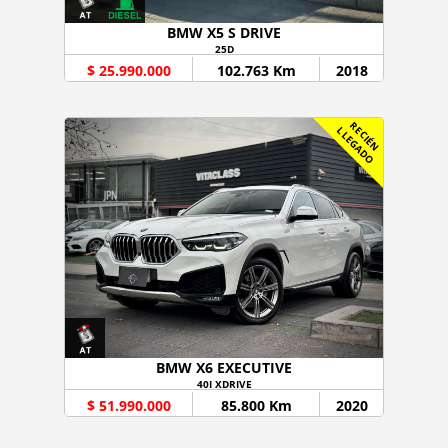
BMW X5 S DRIVE
25D
$ 25.990.000
102.763 Km
2018
R
C
I
É
N
L
E
G
A
D
E
L
O
BMW X6 EXECUTIVE
40I XDRIVE
$ 51.990.000
85.800 Km
2020