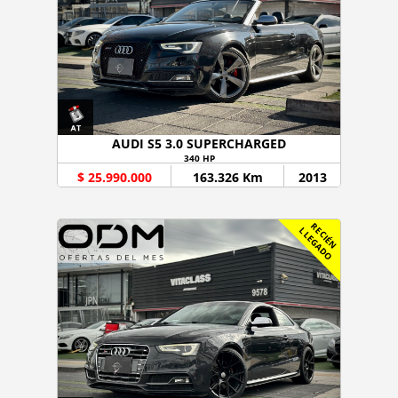
AUDI S5 3.0 SUPERCHARGED
340 HP
$ 25.990.000
163.326 Km
2013
R
C
I
É
N
L
E
G
A
D
E
L
O