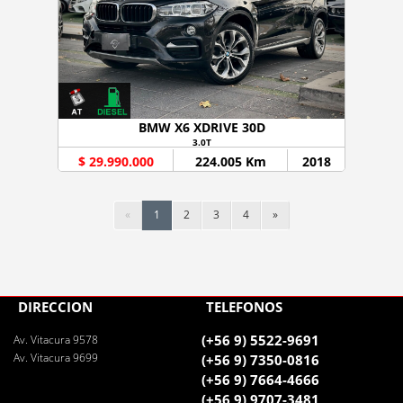
BMW X6 XDRIVE 30D
3.0T
$ 29.990.000
224.005 Km
2018
«
1
2
3
4
»
DIRECCIÓN
TELÉFONOS
(+56 9) 5522-9691
Av. Vitacura 9578
Av. Vitacura 9699
(+56 9) 7350-0816
(+56 9) 7664-4666
(+56 9) 9707-3481