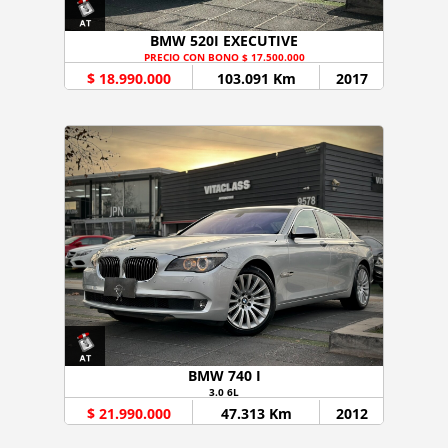
BMW 520I EXECUTIVE
PRECIO CON BONO $ 17.500.000
$ 18.990.000
103.091 Km
2017
BMW 740 I
3.0 6L
$ 21.990.000
47.313 Km
2012