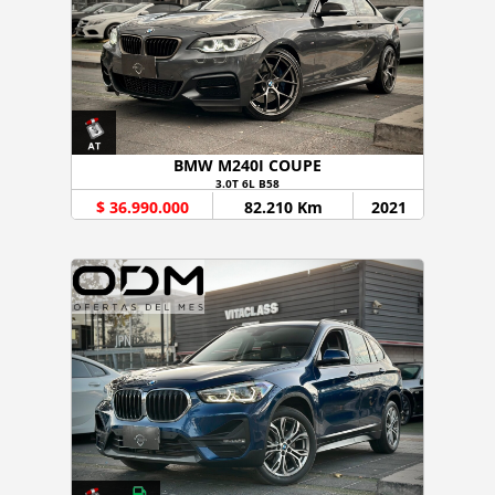
BMW M240I COUPE
3.0T 6L B58
$ 36.990.000
82.210 Km
2021