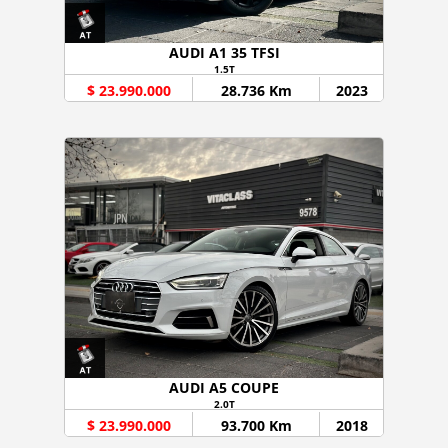
AUDI A1 35 TFSI
1.5T
$ 23.990.000
28.736 Km
2023
AUDI A5 COUPE
2.0T
$ 23.990.000
93.700 Km
2018