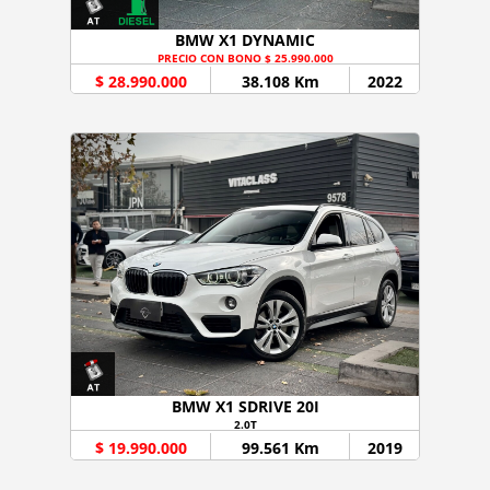
BMW X1 DYNAMIC
PRECIO CON BONO $ 25.990.000
$ 28.990.000
38.108 Km
2022
BMW X1 SDRIVE 20I
2.0T
$ 19.990.000
99.561 Km
2019