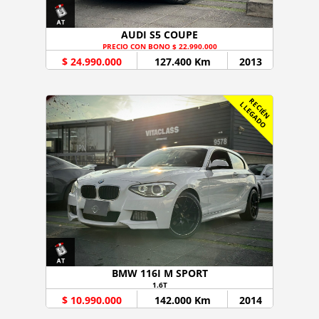
AUDI S5 COUPE
PRECIO CON BONO $ 22.990.000
$ 24.990.000
127.400 Km
2013
R
C
I
É
N
L
E
G
A
D
E
L
O
BMW 116I M SPORT
1.6T
$ 10.990.000
142.000 Km
2014