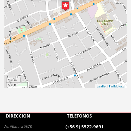
100 m
500 ft
Leaflet
|
FullMotor.cl
DIRECCIÓN
TELÉFONOS
(+56 9) 5522-9691
Av. Vitacura 9578