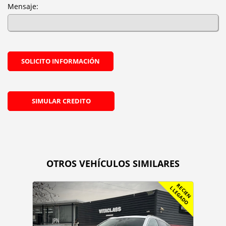
Mensaje:
SOLICITO INFORMACIÓN
SIMULAR CREDITO
OTROS VEHÍCULOS SIMILARES
R
C
I
E
N
L
E
G
A
D
E
L
O