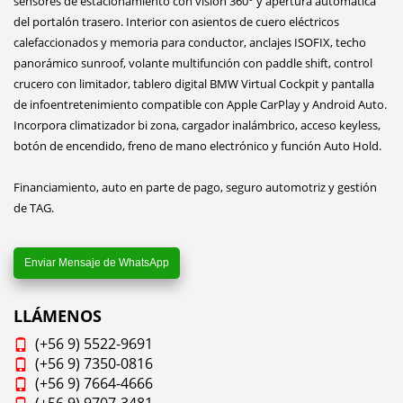
sensores de estacionamiento con visión 360° y apertura automática
del portalón trasero. Interior con asientos de cuero eléctricos
calefaccionados y memoria para conductor, anclajes ISOFIX, techo
panorámico sunroof, volante multifunción con paddle shift, control
crucero con limitador, tablero digital BMW Virtual Cockpit y pantalla
de infoentretenimiento compatible con Apple CarPlay y Android Auto.
Incorpora climatizador bi zona, cargador inalámbrico, acceso keyless,
botón de encendido, freno de mano electrónico y función Auto Hold.
Financiamiento, auto en parte de pago, seguro automotriz y gestión
de TAG.
Enviar Mensaje de WhatsApp
LLÁMENOS
(+56 9) 5522-9691
(+56 9) 7350-0816
(+56 9) 7664-4666