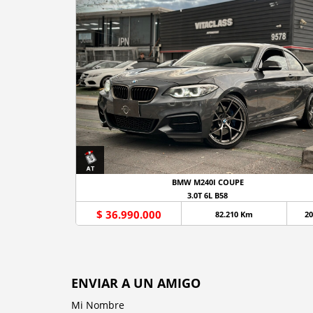
BMW M240I COUPE
3.0T 6L B58
$ 36.990.000
82.210 Km
20
ENVIAR A UN AMIGO
Mi Nombre