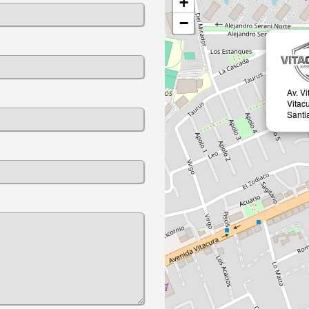
+
−
Av. V
Vitac
Santi