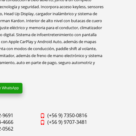
cnología y seguridad. Incorpora acceso keyless, sensores
, Head Up Display, cargador inalámbrico y sistema de
man Kardon. Interior de alto nivel con butacas de cuero
ajuste eléctrico y memoria para el conductor, climatizador
ro digital. Sistema de infoentretenimiento con pantalla
e con Apple CarPlay y Android Auto, además de mapas
ta con modos de conducción, paddle shift al volante,
limitador, además de freno de mano electrónico y sistema
amiento, auto en parte de pago, seguro automotriz y
e WhatsApp
2-9691
(+56 9) 7350-0816
4-4666
(+56 9) 9707-3481
2-0562