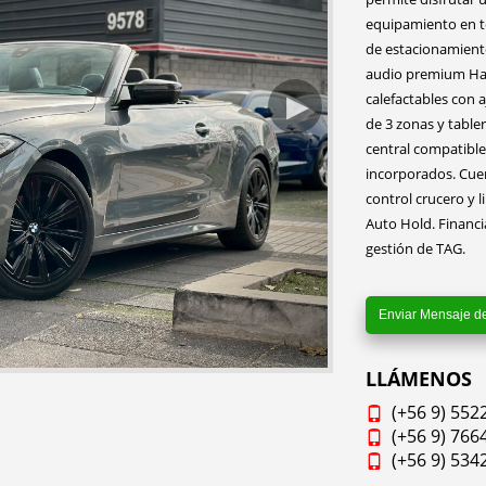
equipamiento en te
de estacionamiento
audio premium Har
calefactables con 
de 3 zonas y table
central compatibl
incorporados. Cuen
control crucero y 
Auto Hold. Financi
gestión de TAG.
Enviar Mensaje d
LLÁMENOS
(+56 9) 552
(+56 9) 766
(+56 9) 534