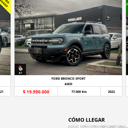
E
L
O
FORD BRONCO SPORT
AWD
$ 19.990.000
21
77.000 Km
2022
CÓMO LLEGAR