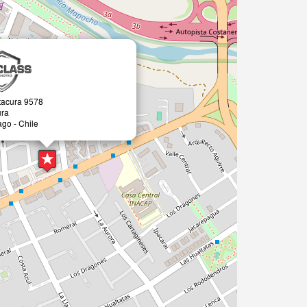
itacura 9578
ura
ago - Chile