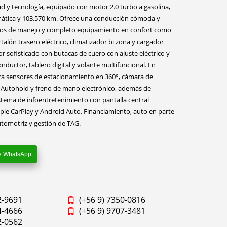
 y tecnología, equipado con motor 2.0 turbo a gasolina,
ática y 103.570 km. Ofrece una conducción cómoda y
dos de manejo y completo equipamiento en confort como
talón trasero eléctrico, climatizador bi zona y cargador
or sofisticado con butacas de cuero con ajuste eléctrico y
nductor, tablero digital y volante multifuncional. En
ra sensores de estacionamiento en 360°, cámara de
a Autohold y freno de mano electrónico, además de
istema de infoentretenimiento con pantalla central
le CarPlay y Android Auto. Financiamiento, auto en parte
tomotriz y gestión de TAG.
e WhatsApp
2-9691
(+56 9) 7350-0816
4-4666
(+56 9) 9707-3481
2-0562