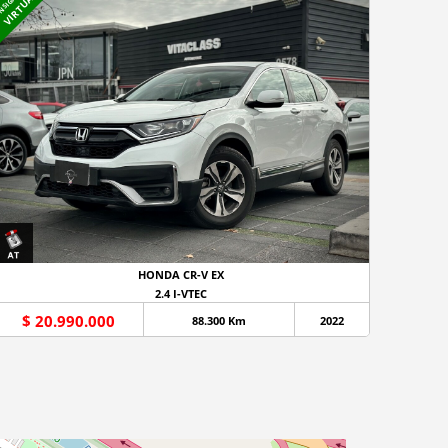
VIRTUAL
HONDA CR-V EX
2.4 I-VTEC
$ 20.990.000
88.300 Km
2022