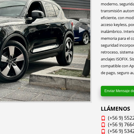
moderno, seguridad
transmisión autom
eficiente, con mo
acceso keyless, por
inalámbrico. Interi
memoria para el co
seguridad incorpo
retroceso, sistem
anclajes ISOFIX. S
compatible con App
de pago, seguro au
Enviar Mensaje d
LLÁMENOS
(+56 9) 552
(+56 9) 766
(+56 9) 534