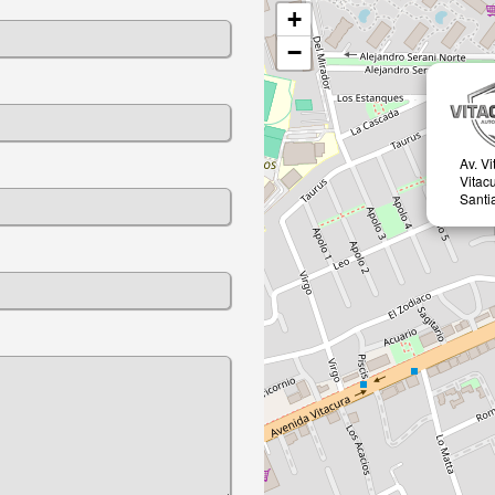
+
−
Av. V
Vitac
Santi