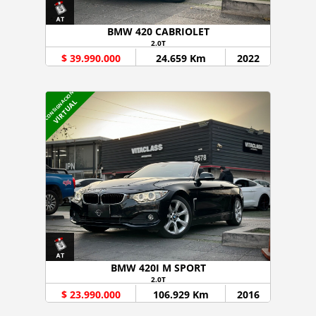
BMW 420 CABRIOLET
2.0T
$ 39.990.000
24.659 Km
2022
CONSIGNACION
VIRTUAL
BMW 420I M SPORT
2.0T
$ 23.990.000
106.929 Km
2016