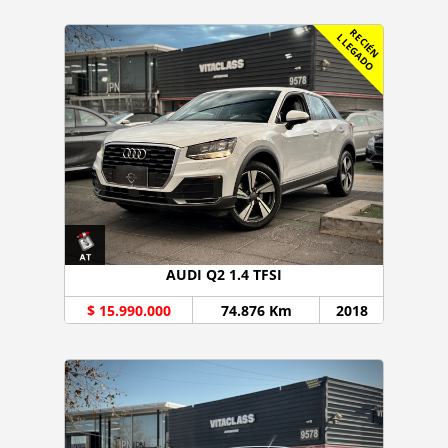
R
C
I
É
N
L
E
G
A
D
E
L
O
AUDI Q2 1.4 TFSI
$ 15.990.000
74.876 Km
2018