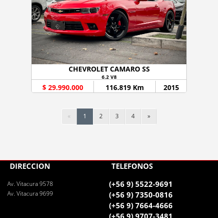
CHEVROLET CAMARO SS
6.2 V8
$ 29.990.000
116.819 Km
2015
«
1
2
3
4
»
DIRECCIÓN
TELÉFONOS
(+56 9) 5522-9691
Av. Vitacura 9578
Av. Vitacura 9699
(+56 9) 7350-0816
(+56 9) 7664-4666
(+56 9) 9707-3481