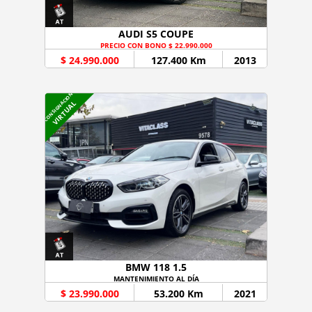
AUDI S5 COUPE
PRECIO CON BONO $ 22.990.000
$ 24.990.000
127.400 Km
2013
CONSIGNACION
VIRTUAL
BMW 118 1.5
MANTENIMIENTO AL DÍA
$ 23.990.000
53.200 Km
2021