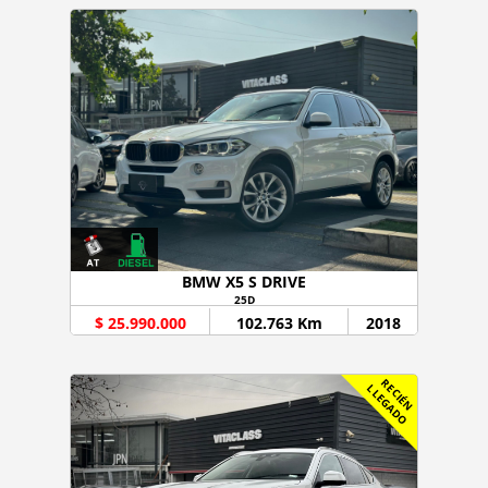
BMW X5 S DRIVE
25D
$ 25.990.000
102.763 Km
2018
R
C
I
É
N
L
E
G
A
D
E
L
O