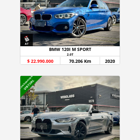
BMW 120I M SPORT
2.0T
$ 22.990.000
70.206 Km
2020
CONSIGNACION
VIRTUAL