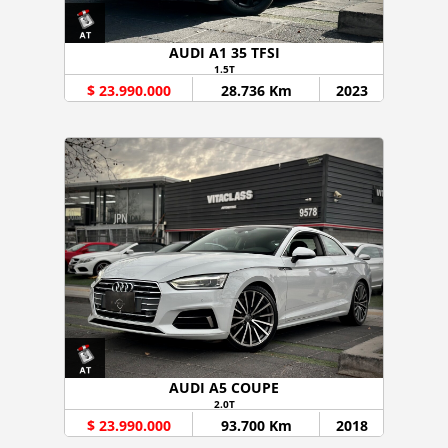
AUDI A1 35 TFSI
1.5T
$ 23.990.000
28.736 Km
2023
AUDI A5 COUPE
2.0T
$ 23.990.000
93.700 Km
2018