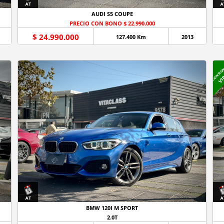
AUDI S5 COUPE
PRECIO CON BONO $ 22.990.000
$ 24.990.000
127.400 Km
2013
CONSIG
VI
BMW 120I M SPORT
2.0T