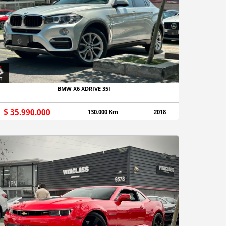
BMW X6 XDRIVE 35I
$ 35.990.000
130.000 Km
2018