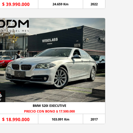
$ 39.990.000
24.659 Km
2022
BMW 520I EXECUTIVE
PRECIO CON BONO $ 17.500.000
$ 18.990.000
103.091 Km
2017