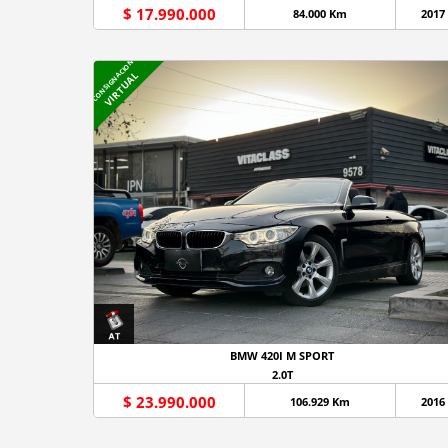
$ 17.990.000
84.000 Km
2017
CONSIGNACION
VIRTUAL
BMW 420I M SPORT
2.0T
$ 23.990.000
106.929 Km
2016