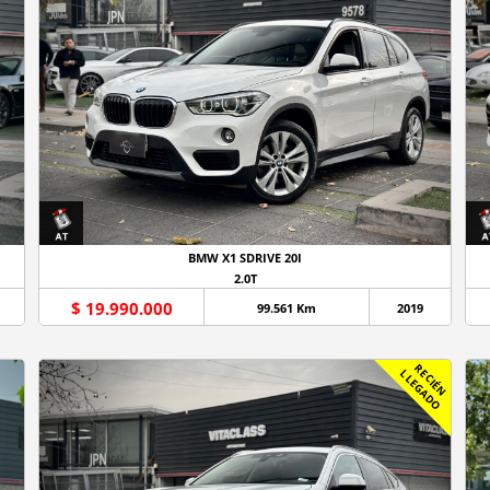
BMW X1 SDRIVE 20I
2.0T
$ 19.990.000
99.561 Km
2019
R
C
I
É
N
L
E
G
A
D
E
L
O