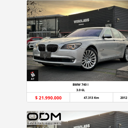
BMW 740 I
3.0 6L
$ 21.990.000
47.313 Km
2012