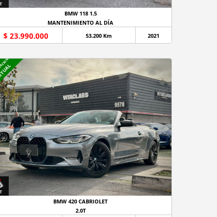
BMW 118 1.5
MANTENIMIENTO AL DÍA
$ 23.990.000
53.200 Km
2021
NACION
RTUAL
BMW 420 CABRIOLET
2.0T