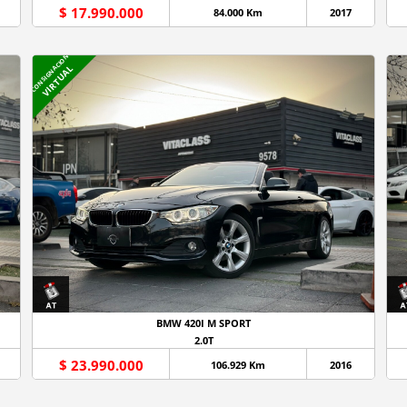
$ 17.990.000
84.000 Km
2017
CONSIGNACION
VIRTUAL
BMW 420I M SPORT
2.0T
$ 23.990.000
106.929 Km
2016