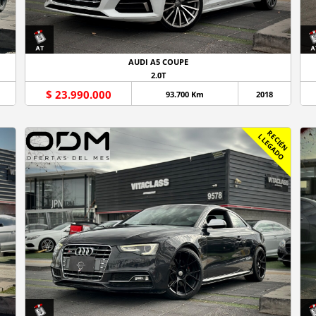
AUDI A5 COUPE
2.0T
$ 23.990.000
93.700 Km
2018
R
C
I
É
N
L
E
G
A
D
E
L
O