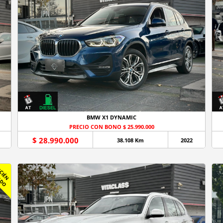
BMW X1 DYNAMIC
PRECIO CON BONO $ 25.990.000
$ 28.990.000
38.108 Km
2022
R
C
I
É
N
L
E
G
A
D
E
L
O