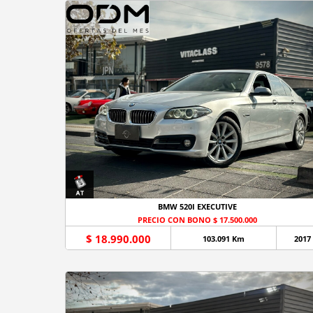
BMW 520I EXECUTIVE
PRECIO CON BONO $ 17.500.000
$ 18.990.000
103.091 Km
2017