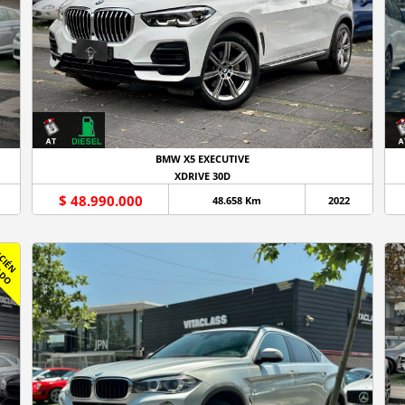
BMW X5 EXECUTIVE
XDRIVE 30D
$ 48.990.000
48.658 Km
2022
R
C
I
É
N
L
E
G
A
D
E
L
O