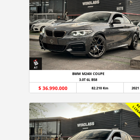
BMW M240I COUPE
3.0T 6L B58
$ 36.990.000
82.210 Km
2021