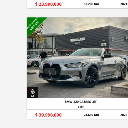
$ 23.990.000
53.200 Km
2021
CONSIGNACION
VIRTUAL
BMW 420 CABRIOLET
2.0T
$ 39.990.000
24.659 Km
2022