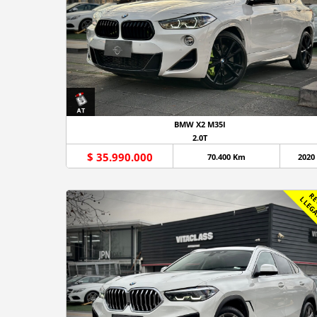
BMW X2 M35I
2.0T
$ 35.990.000
70.400 Km
2020