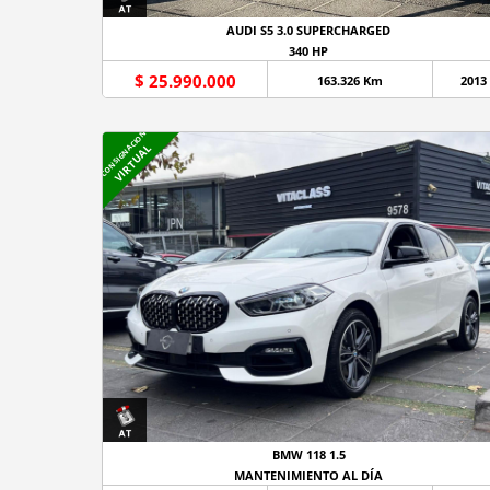
AUDI S5 3.0 SUPERCHARGED
340 HP
$ 25.990.000
163.326 Km
2013
CONSIGNACION
VIRTUAL
BMW 118 1.5
MANTENIMIENTO AL DÍA