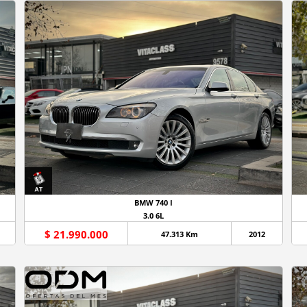
BMW 740 I
3.0 6L
$ 21.990.000
47.313 Km
2012