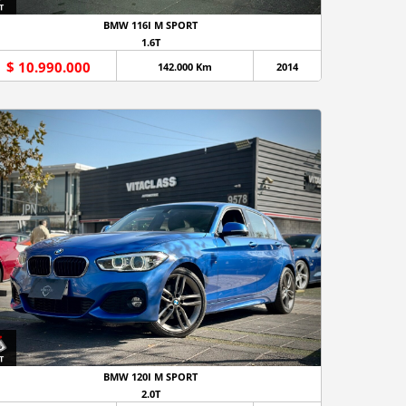
BMW 116I M SPORT
1.6T
$ 10.990.000
142.000 Km
2014
BMW 120I M SPORT
2.0T