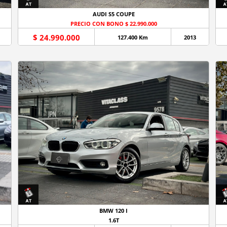
AUDI S5 COUPE
PRECIO CON BONO $ 22.990.000
$ 24.990.000
127.400 Km
2013
BMW 120 I
1.6T