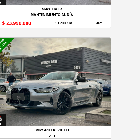
BMW 118 1.5
MANTENIMIENTO AL DÍA
$ 23.990.000
53.200 Km
2021
NACION
RTUAL
BMW 420 CABRIOLET
2.0T