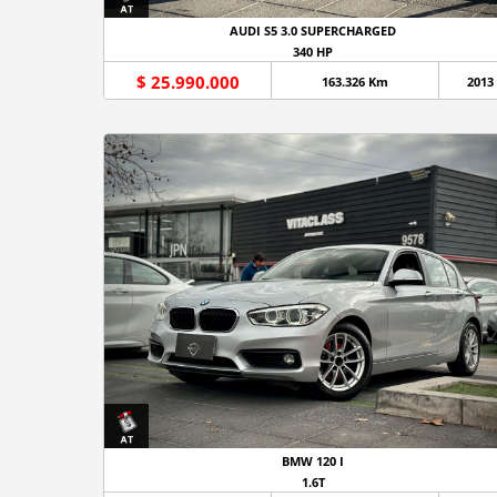
AUDI S5 3.0 SUPERCHARGED
340 HP
$ 25.990.000
163.326 Km
2013
BMW 120 I
1.6T