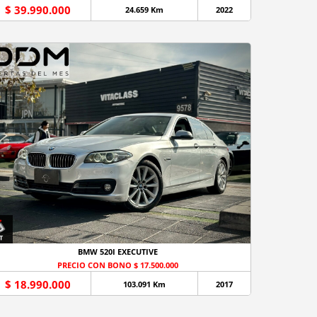
$ 39.990.000
24.659 Km
2022
BMW 520I EXECUTIVE
PRECIO CON BONO $ 17.500.000
$ 18.990.000
103.091 Km
2017