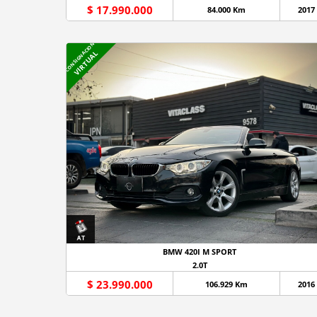
$ 17.990.000
84.000 Km
2017
CONSIGNACION
VIRTUAL
BMW 420I M SPORT
2.0T
$ 23.990.000
106.929 Km
2016