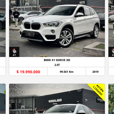
BMW X1 SDRIVE 20I
2.0T
$ 19.990.000
99.561 Km
2019
R
C
I
É
N
L
E
G
A
D
E
L
O