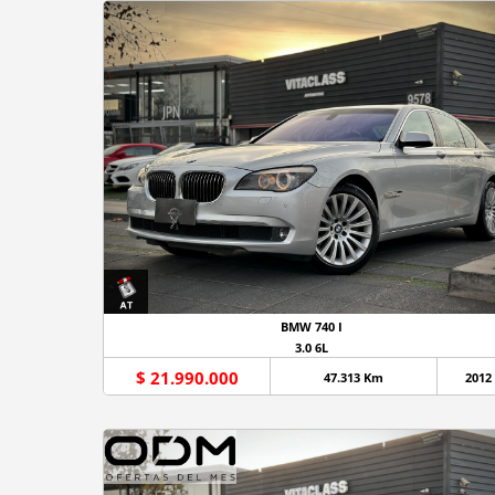
BMW 740 I
3.0 6L
$ 21.990.000
47.313 Km
2012