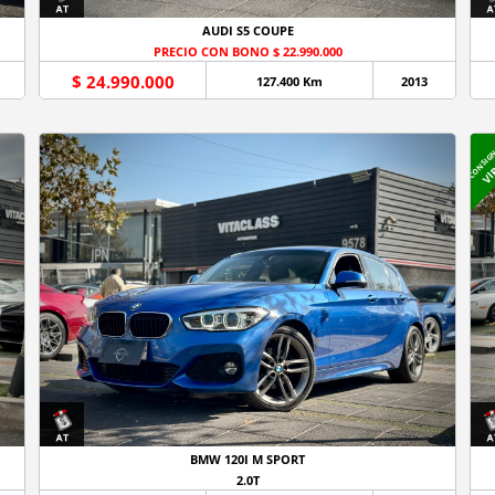
AUDI S5 COUPE
PRECIO CON BONO $ 22.990.000
$ 24.990.000
127.400 Km
2013
CONSIG
VI
BMW 120I M SPORT
2.0T