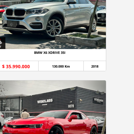
BMW X6 XDRIVE 35I
$ 35.990.000
130.000 Km
2018