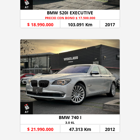
BMW 520I EXECUTIVE
PRECIO CON BONO $ 17.500.000
$ 18.990.000
103.091 Km
2017
BMW 740 I
3.0 6L
$ 21.990.000
47.313 Km
2012