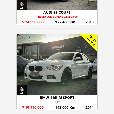
AUDI S5 COUPE
PRECIO CON BONO $ 22.990.000
$ 24.990.000
127.400 Km
2013
R
C
I
É
N
L
E
G
A
D
E
L
O
BMW 116I M SPORT
1.6T
$ 10.990.000
142.000 Km
2014