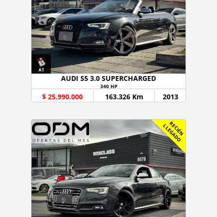
AUDI S5 3.0 SUPERCHARGED
340 HP
$ 25.990.000
163.326 Km
2013
R
C
I
É
N
L
E
G
A
D
E
L
O