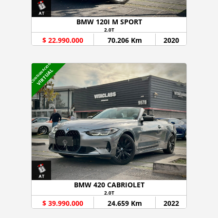
BMW 120I M SPORT
2.0T
$ 22.990.000
70.206 Km
2020
CONSIGNACION
VIRTUAL
BMW 420 CABRIOLET
2.0T
$ 39.990.000
24.659 Km
2022