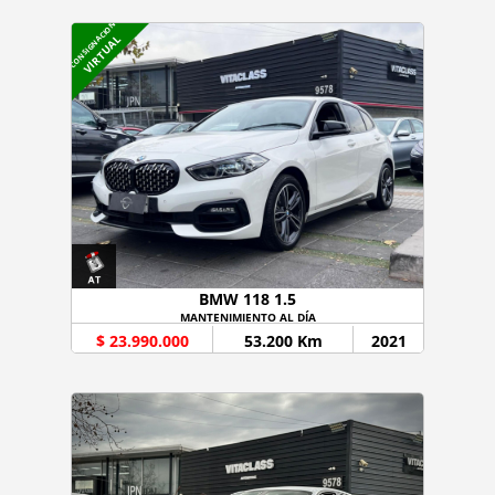
CONSIGNACION
VIRTUAL
BMW 118 1.5
MANTENIMIENTO AL DÍA
$ 23.990.000
53.200 Km
2021