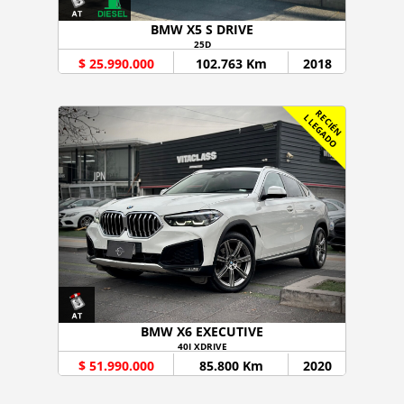
BMW X5 S DRIVE
25D
$ 25.990.000
102.763 Km
2018
R
C
I
É
N
L
E
G
A
D
E
L
O
BMW X6 EXECUTIVE
40I XDRIVE
$ 51.990.000
85.800 Km
2020