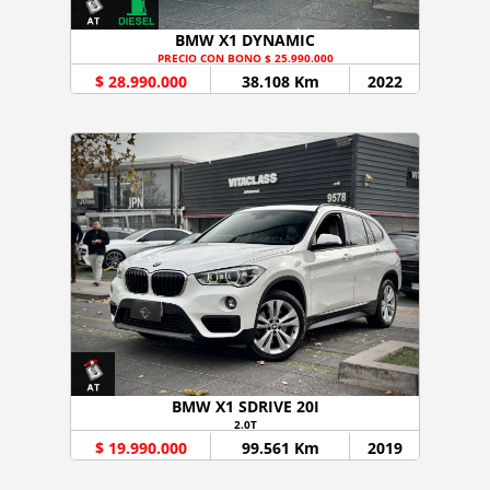
BMW X1 DYNAMIC
PRECIO CON BONO $ 25.990.000
$ 28.990.000
38.108 Km
2022
BMW X1 SDRIVE 20I
2.0T
$ 19.990.000
99.561 Km
2019