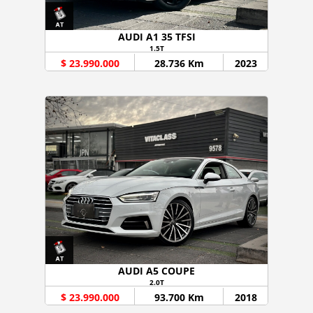
AUDI A1 35 TFSI
1.5T
$ 23.990.000
28.736 Km
2023
AUDI A5 COUPE
2.0T
$ 23.990.000
93.700 Km
2018