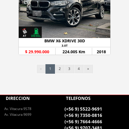
BMW X6 XDRIVE 30D
3.0T
$ 29.990.000
224.005 Km
2018
«
1
2
3
4
»
DIRECCIÓN
TELÉFONOS
(+56 9) 5522-9691
Av. Vitacura 9578
Av. Vitacura 9699
(+56 9) 7350-0816
(+56 9) 7664-4666
(+56 9) 9707-3481