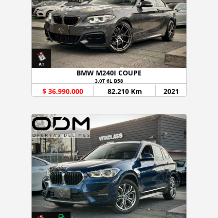
BMW M240I COUPE
3.0T 6L B58
$ 36.990.000
82.210 Km
2021