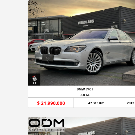
BMW 740 I
3.0 6L
$ 21.990.000
47.313 Km
2012