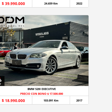
$ 39.990.000
24.659 Km
2022
BMW 520I EXECUTIVE
PRECIO CON BONO $ 17.500.000
$ 18.990.000
103.091 Km
2017