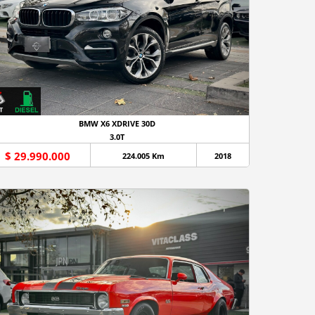
BMW X6 XDRIVE 30D
3.0T
$ 29.990.000
224.005 Km
2018