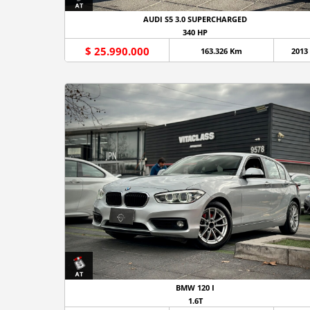
AUDI S5 3.0 SUPERCHARGED
340 HP
$ 25.990.000
163.326 Km
2013
BMW 120 I
1.6T