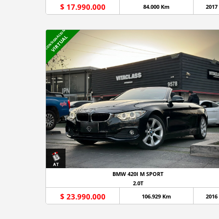
$ 17.990.000
84.000 Km
2017
CONSIGNACION
VIRTUAL
BMW 420I M SPORT
2.0T
$ 23.990.000
106.929 Km
2016