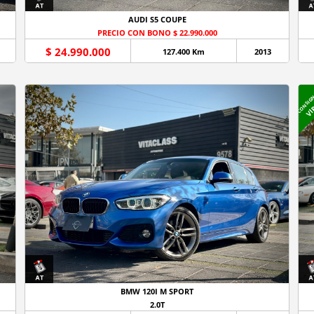
AUDI S5 COUPE
PRECIO CON BONO $ 22.990.000
$ 24.990.000
127.400 Km
2013
CONSIG
VI
BMW 120I M SPORT
2.0T