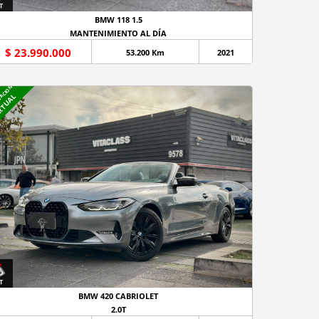
BMW 118 1.5
MANTENIMIENTO AL DÍA
$ 23.990.000
53.200 Km
2021
NACION
RTUAL
BMW 420 CABRIOLET
2.0T