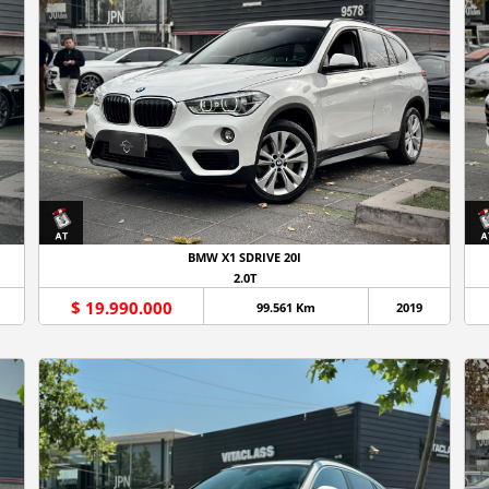
BMW X1 SDRIVE 20I
2.0T
$ 19.990.000
99.561 Km
2019