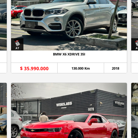
BMW X6 XDRIVE 35I
$ 35.990.000
130.000 Km
2018