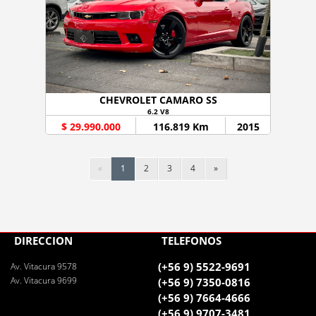
CHEVROLET CAMARO SS
6.2 V8
$ 29.990.000
116.819 Km
2015
«
1
2
3
4
»
DIRECCIÓN
TELÉFONOS
(+56 9) 5522-9691
Av. Vitacura 9578
Av. Vitacura 9699
(+56 9) 7350-0816
(+56 9) 7664-4666
(+56 9) 9707-3481