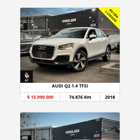
R
C
I
É
N
L
E
G
A
D
E
L
O
AUDI Q2 1.4 TFSI
$ 15.990.000
74.876 Km
2018