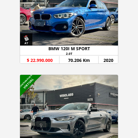
BMW 120I M SPORT
2.0T
$ 22.990.000
70.206 Km
2020
CONSIGNACION
VIRTUAL