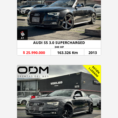
AUDI S5 3.0 SUPERCHARGED
340 HP
$ 25.990.000
163.326 Km
2013
R
C
I
É
N
L
E
G
A
D
E
L
O