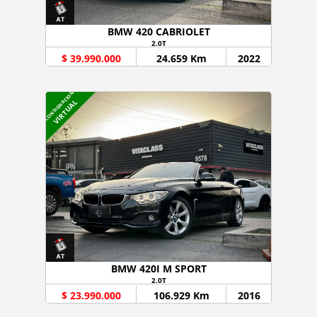
BMW 420 CABRIOLET
2.0T
$ 39.990.000
24.659 Km
2022
CONSIGNACION
VIRTUAL
BMW 420I M SPORT
2.0T
$ 23.990.000
106.929 Km
2016