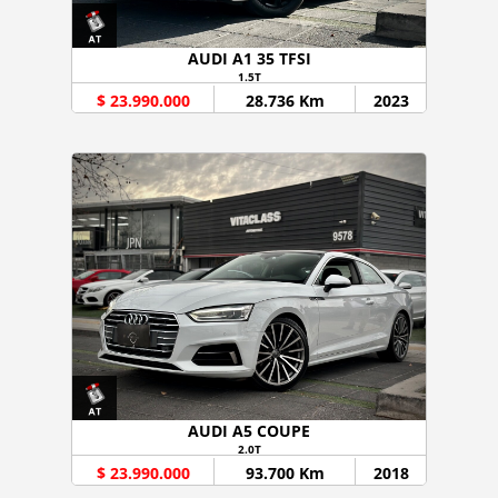
AUDI A1 35 TFSI
1.5T
$ 23.990.000
28.736 Km
2023
AUDI A5 COUPE
2.0T
$ 23.990.000
93.700 Km
2018