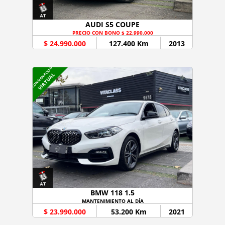
AUDI S5 COUPE
PRECIO CON BONO $ 22.990.000
$ 24.990.000
127.400 Km
2013
CONSIGNACION
VIRTUAL
BMW 118 1.5
MANTENIMIENTO AL DÍA
$ 23.990.000
53.200 Km
2021