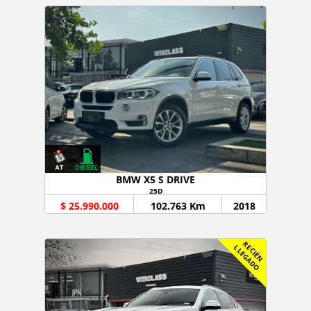
BMW X5 S DRIVE
25D
$ 25.990.000
102.763 Km
2018
R
C
I
É
N
L
E
G
A
D
E
L
O