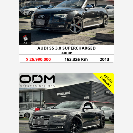
AUDI S5 3.0 SUPERCHARGED
340 HP
$ 25.990.000
163.326 Km
2013
R
C
I
É
N
L
E
G
A
D
E
L
O