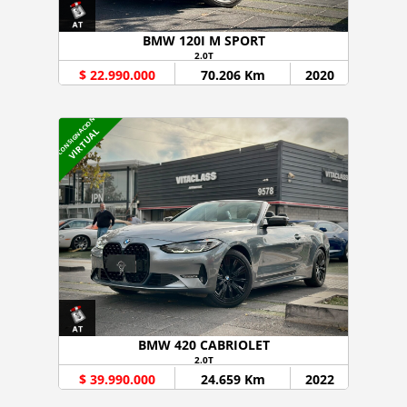
BMW 120I M SPORT
2.0T
$ 22.990.000
70.206 Km
2020
CONSIGNACION
VIRTUAL
BMW 420 CABRIOLET
2.0T
$ 39.990.000
24.659 Km
2022