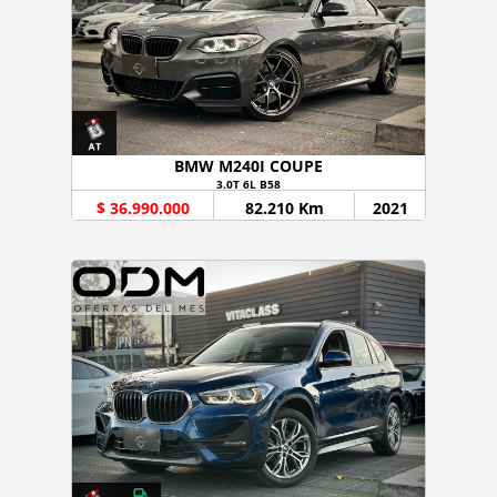
BMW M240I COUPE
3.0T 6L B58
$ 36.990.000
82.210 Km
2021