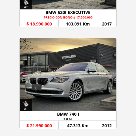
BMW 520I EXECUTIVE
PRECIO CON BONO $ 17.500.000
$ 18.990.000
103.091 Km
2017
BMW 740 I
3.0 6L
$ 21.990.000
47.313 Km
2012