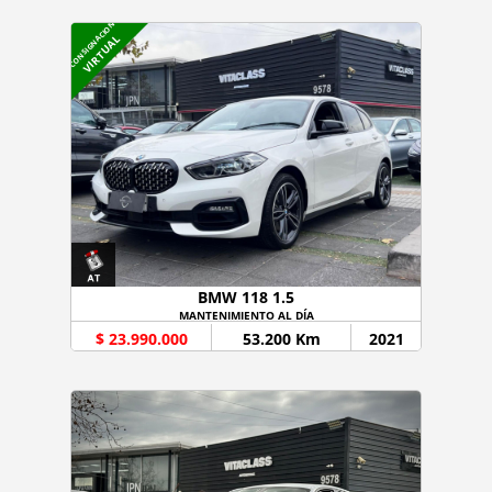
CONSIGNACION
VIRTUAL
BMW 118 1.5
MANTENIMIENTO AL DÍA
$ 23.990.000
53.200 Km
2021