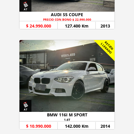
AUDI S5 COUPE
PRECIO CON BONO $ 22.990.000
$ 24.990.000
127.400 Km
2013
R
C
I
É
N
L
E
G
A
D
E
L
O
BMW 116I M SPORT
1.6T
$ 10.990.000
142.000 Km
2014