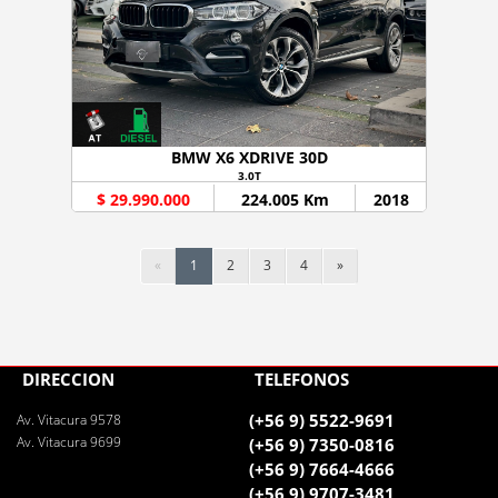
BMW X6 XDRIVE 30D
3.0T
$ 29.990.000
224.005 Km
2018
«
1
2
3
4
»
DIRECCIÓN
TELÉFONOS
(+56 9) 5522-9691
Av. Vitacura 9578
Av. Vitacura 9699
(+56 9) 7350-0816
(+56 9) 7664-4666
(+56 9) 9707-3481