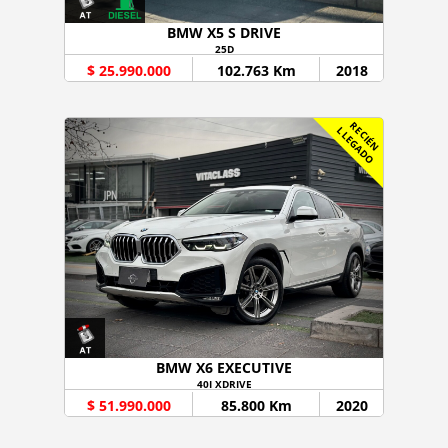
BMW X5 S DRIVE
25D
$ 25.990.000
102.763 Km
2018
R
C
I
É
N
L
E
G
A
D
E
L
O
BMW X6 EXECUTIVE
40I XDRIVE
$ 51.990.000
85.800 Km
2020