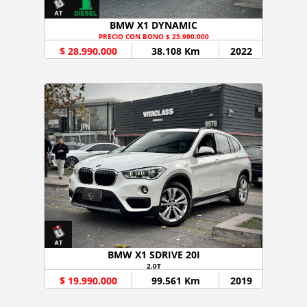
BMW X1 DYNAMIC
PRECIO CON BONO $ 25.990.000
$ 28.990.000
38.108 Km
2022
BMW X1 SDRIVE 20I
2.0T
$ 19.990.000
99.561 Km
2019