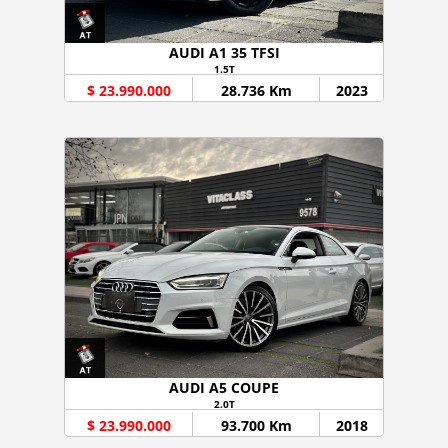
AUDI A1 35 TFSI
1.5T
$ 23.990.000
28.736 Km
2023
AUDI A5 COUPE
2.0T
$ 23.990.000
93.700 Km
2018