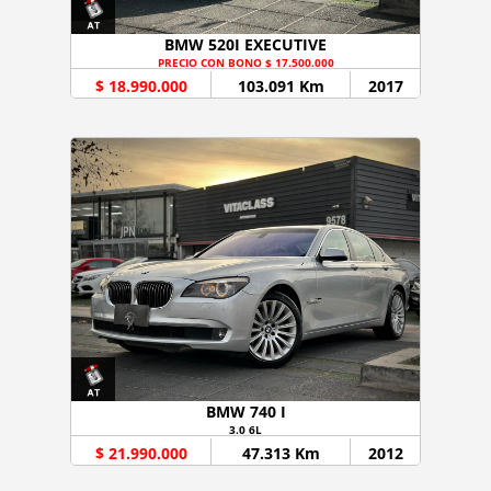
BMW 520I EXECUTIVE
PRECIO CON BONO $ 17.500.000
$ 18.990.000
103.091 Km
2017
BMW 740 I
3.0 6L
$ 21.990.000
47.313 Km
2012