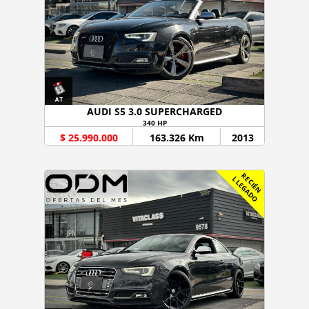
AUDI S5 3.0 SUPERCHARGED
340 HP
$ 25.990.000
163.326 Km
2013
R
C
I
É
N
L
E
G
A
D
E
L
O