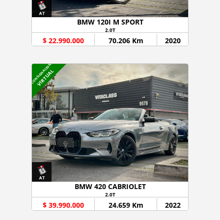
BMW 120I M SPORT
2.0T
$ 22.990.000
70.206 Km
2020
CONSIGNACION
VIRTUAL
BMW 420 CABRIOLET
2.0T
$ 39.990.000
24.659 Km
2022