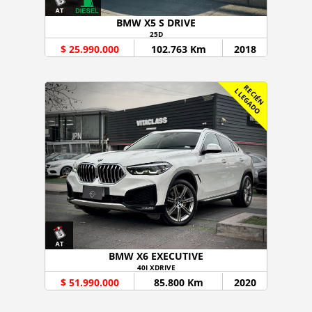
BMW X5 S DRIVE
25D
$ 25.990.000
102.763 Km
2018
R
C
I
É
N
L
E
G
A
D
E
L
O
BMW X6 EXECUTIVE
40I XDRIVE
$ 51.990.000
85.800 Km
2020