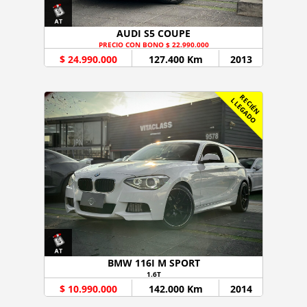
AUDI S5 COUPE
PRECIO CON BONO $ 22.990.000
$ 24.990.000
127.400 Km
2013
R
C
I
É
N
L
E
G
A
D
E
L
O
BMW 116I M SPORT
1.6T
$ 10.990.000
142.000 Km
2014