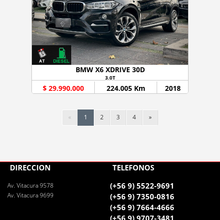
BMW X6 XDRIVE 30D
3.0T
$ 29.990.000
224.005 Km
2018
«
1
2
3
4
»
DIRECCIÓN
TELÉFONOS
(+56 9) 5522-9691
Av. Vitacura 9578
Av. Vitacura 9699
(+56 9) 7350-0816
(+56 9) 7664-4666
(+56 9) 9707-3481