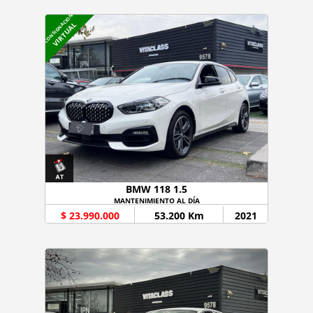
CONSIGNACION
VIRTUAL
BMW 118 1.5
MANTENIMIENTO AL DÍA
$ 23.990.000
53.200 Km
2021