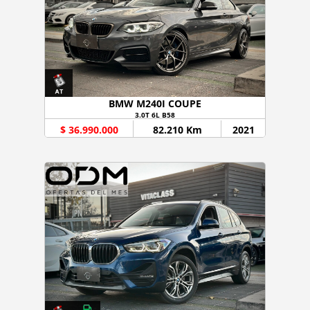
BMW M240I COUPE
3.0T 6L B58
$ 36.990.000
82.210 Km
2021