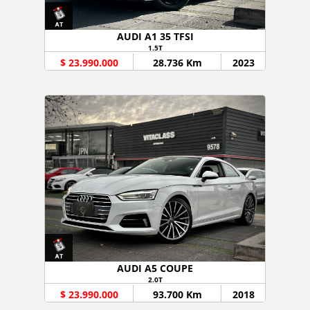
AUDI A1 35 TFSI
1.5T
$ 23.990.000
28.736 Km
2023
AUDI A5 COUPE
2.0T
$ 23.990.000
93.700 Km
2018