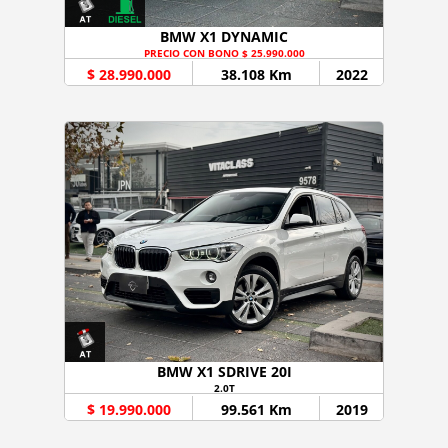
BMW X1 DYNAMIC
PRECIO CON BONO $ 25.990.000
$ 28.990.000
38.108 Km
2022
BMW X1 SDRIVE 20I
2.0T
$ 19.990.000
99.561 Km
2019