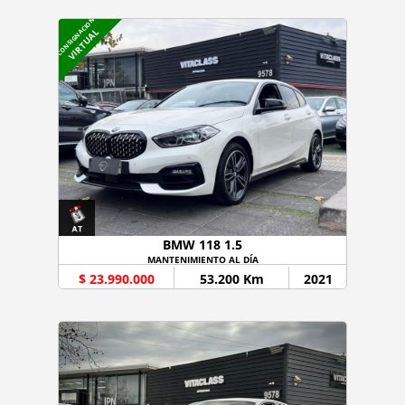
CONSIGNACION
VIRTUAL
BMW 118 1.5
MANTENIMIENTO AL DÍA
$ 23.990.000
53.200 Km
2021