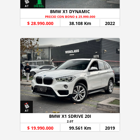
BMW X1 DYNAMIC
PRECIO CON BONO $ 25.990.000
$ 28.990.000
38.108 Km
2022
BMW X1 SDRIVE 20I
2.0T
$ 19.990.000
99.561 Km
2019