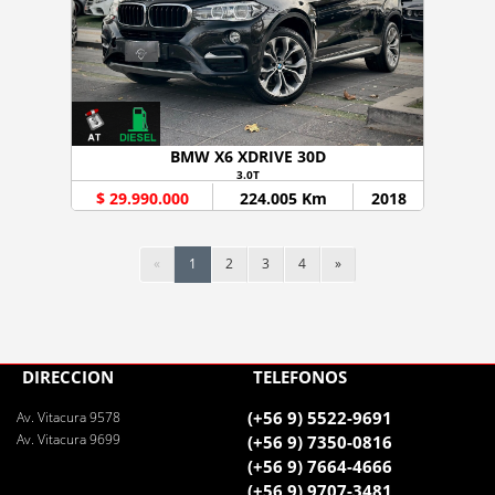
BMW X6 XDRIVE 30D
3.0T
$ 29.990.000
224.005 Km
2018
«
1
2
3
4
»
DIRECCIÓN
TELÉFONOS
(+56 9) 5522-9691
Av. Vitacura 9578
Av. Vitacura 9699
(+56 9) 7350-0816
(+56 9) 7664-4666
(+56 9) 9707-3481