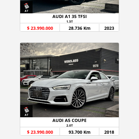
AUDI A1 35 TFSI
1.5T
$ 23.990.000
28.736 Km
2023
AUDI A5 COUPE
2.0T
$ 23.990.000
93.700 Km
2018