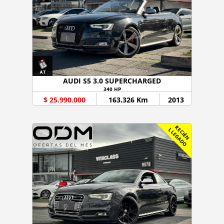
AUDI S5 3.0 SUPERCHARGED
340 HP
$ 25.990.000
163.326 Km
2013
R
C
I
É
N
L
E
G
A
D
E
L
O