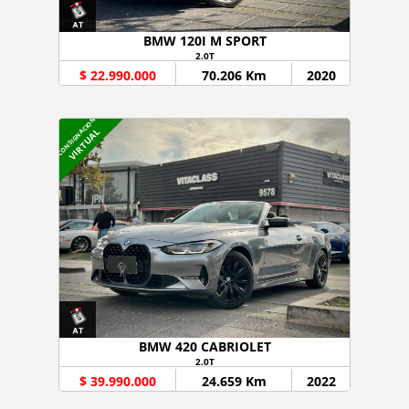
BMW 120I M SPORT
2.0T
$ 22.990.000
70.206 Km
2020
CONSIGNACION
VIRTUAL
BMW 420 CABRIOLET
2.0T
$ 39.990.000
24.659 Km
2022