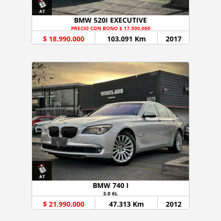
BMW 520I EXECUTIVE
PRECIO CON BONO $ 17.500.000
$ 18.990.000
103.091 Km
2017
BMW 740 I
3.0 6L
$ 21.990.000
47.313 Km
2012