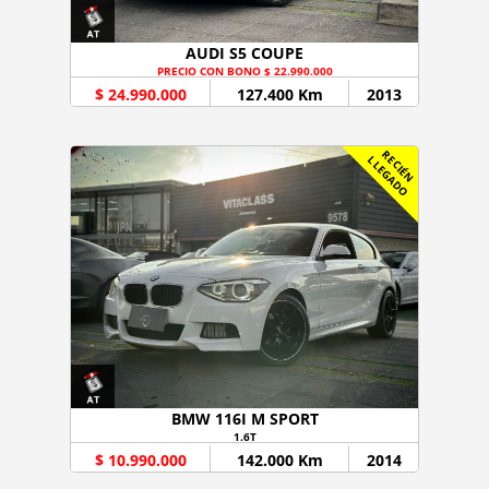
AUDI S5 COUPE
PRECIO CON BONO $ 22.990.000
$ 24.990.000
127.400 Km
2013
R
C
I
É
N
L
E
G
A
D
E
L
O
BMW 116I M SPORT
1.6T
$ 10.990.000
142.000 Km
2014