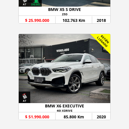
BMW X5 S DRIVE
25D
$ 25.990.000
102.763 Km
2018
R
C
I
É
N
L
E
G
A
D
E
L
O
BMW X6 EXECUTIVE
40I XDRIVE
$ 51.990.000
85.800 Km
2020