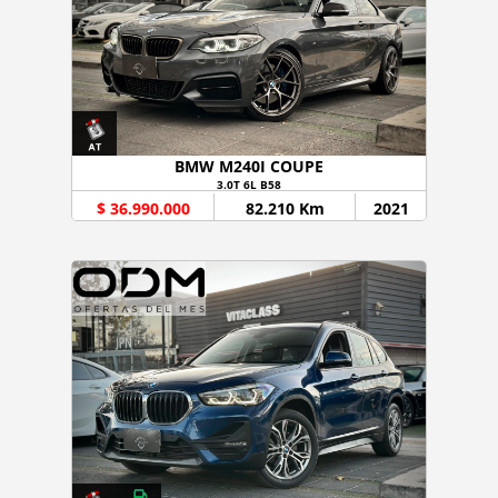
BMW M240I COUPE
3.0T 6L B58
$ 36.990.000
82.210 Km
2021