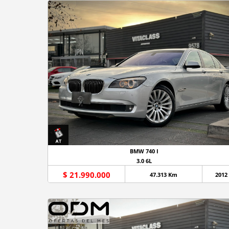
BMW 740 I
3.0 6L
$ 21.990.000
47.313 Km
2012