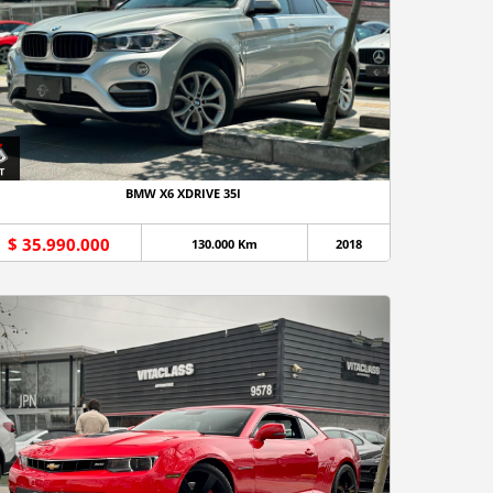
BMW X6 XDRIVE 35I
$ 35.990.000
130.000 Km
2018