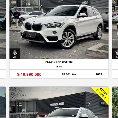
BMW X1 SDRIVE 20I
2.0T
$ 19.990.000
99.561 Km
2019
R
C
I
É
N
L
E
G
A
D
E
L
O