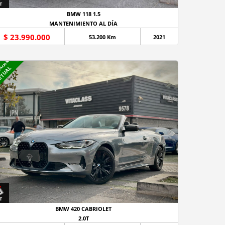
BMW 118 1.5
MANTENIMIENTO AL DÍA
$ 23.990.000
53.200 Km
2021
NACION
RTUAL
BMW 420 CABRIOLET
2.0T