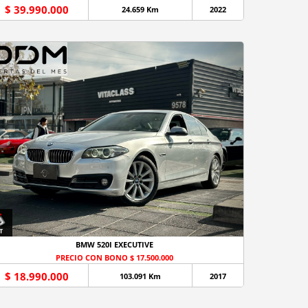
$ 39.990.000
24.659 Km
2022
BMW 520I EXECUTIVE
PRECIO CON BONO $ 17.500.000
$ 18.990.000
103.091 Km
2017