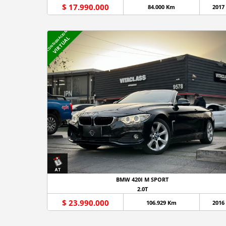
$ 17.990.000
84.000 Km
2017
CONSIGNACION
VIRTUAL
BMW 420I M SPORT
2.0T
$ 23.990.000
106.929 Km
2016