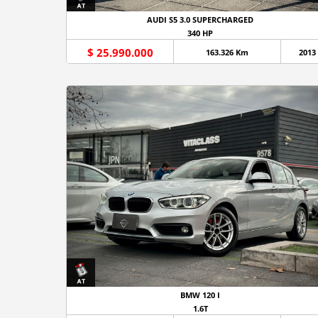
AUDI S5 3.0 SUPERCHARGED
340 HP
$ 25.990.000
163.326 Km
2013
BMW 120 I
1.6T